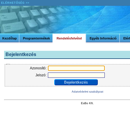
ELÉRHETŐSÉG >>
Kezdőlap
Programtermékek
Rendelésfelvétel
Egyéb Információ
Elér
Bejelentkezés
Azonosító:
Jelszó:
Adatvédelmi szabályzat
EsBo Kft.